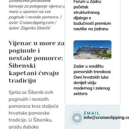
uzvanicima predvodnik
Forum u Zadru:
konvoja za polaganje vijenca u
početak
more u spomen na sve
strukturiranog
poginule i nestale pomorce. /
dijaloga o
izvor: Cruiseclipping.com /
budućnosti premium
autor: Zagorka Stančić
nautike na Jadranu
Vijenac u more za
poginule i
nestale pomorce:
Šibenski
Zadar u središtu
pomorskih trendova:
kapetani čuvaju
Dani hrvatskih luka
tradiciju
donijeli viziju
modernog i zelenog
Sjetio se Šibenik svih
sektora
poginulih i nestalih
pomoraca kroz stoljeća
hrvatske pomorske
EMAIL
info@cruiseclipping.
tradicije. U Šibeniku,
gradu duboko