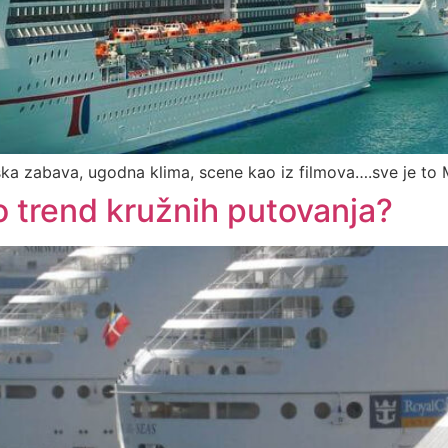
ska zabava, ugodna klima, scene kao iz filmova….sve je to 
uo trend kružnih putovanja?