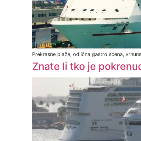
Prekrasne plaže, odlična gastro scena, vrhun
Znate li tko je pokren